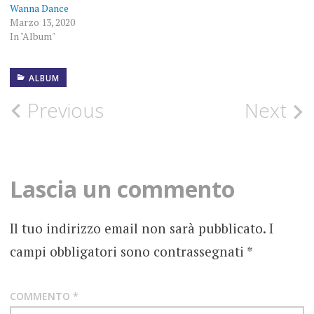
Wanna Dance
Marzo 13, 2020
In "Album"
ALBUM
6
MARZO
2020
Post
Previous
Next
ANDREA
navigation
MACAO
ELETTRO-
Lascia un commento
FUNK
ELETTRO-
Il tuo indirizzo email non sarà pubblicato.
I
ROCK
campi obbligatori sono contrassegnati
*
ELITIST
ENTERPRISES
FOTOGRAFIE
COMMENTO
*
ROCK