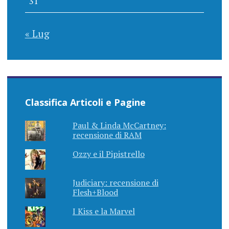
31
« Lug
Classifica Articoli e Pagine
Paul & Linda McCartney:
recensione di RAM
Ozzy e il Pipistrello
Judiciary: recensione di
Flesh+Blood
I Kiss e la Marvel