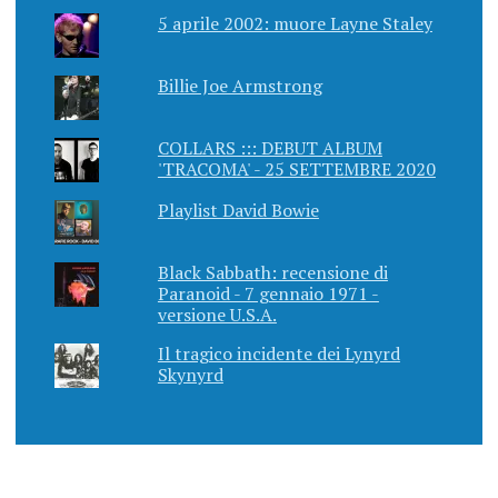
5 aprile 2002: muore Layne Staley
Billie Joe Armstrong
COLLARS ::: DEBUT ALBUM
'TRACOMA' - 25 SETTEMBRE 2020
Playlist David Bowie
Black Sabbath: recensione di
Paranoid - 7 gennaio 1971 -
versione U.S.A.
Il tragico incidente dei Lynyrd
Skynyrd