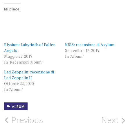
Mi piace:
Elysium: Labyrinth of Fallen
KISS: recensione di Asylum
Angels
Settembre 16, 2019
Maggio 27, 2019
In "Album"
In "Recensioni album"
Led Zeppelin: recensione di
Led Zeppelin II
Ottobre 22, 2020
In "Album"
ALBUM
9
NOVEMBRE
1985
Post
Previous
Next
ACCADDEOGGI