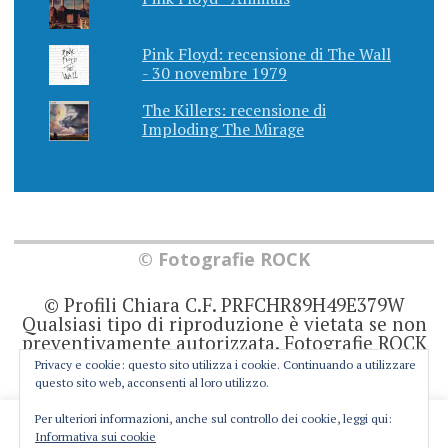
Pink Floyd: recensione di The Wall
- 30 novembre 1979
The Killers: recensione di
Imploding The Mirage
© Fotografie ROCK
© Profili Chiara C.F. PRFCHR89H49E379W
Qualsiasi tipo di riproduzione è vietata se non
preventivamente autorizzata. Fotografie ROCK
non rappresenta una testata giornalistica in
Privacy e cookie: questo sito utilizza i cookie. Continuando a utilizzare
quanto viene aggiornato senza alcuna
questo sito web, acconsenti al loro utilizzo.
periodicità. Non può pertanto considerarsi un
prodotto editoriale ai sensi della legge 62 del
Per ulteriori informazioni, anche sul controllo dei cookie, leggi qui:
This website uses cookies to improve your experience. We'll
7/3/2001. Ogni autore è direttamente
Informativa sui cookie