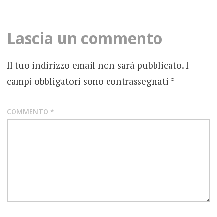
navigation
ANNI
80
Lascia un commento
FIGHT
TO
Il tuo indirizzo email non sarà pubblicato.
I
SURVIVE
campi obbligatori sono contrassegnati
*
FOTOGRAFIE
ROCK
COMMENTO
*
GLAM
METAL
GLAM
ROCK
RECENSIONE
ALBUM
VITO
BRATTA?
MARK