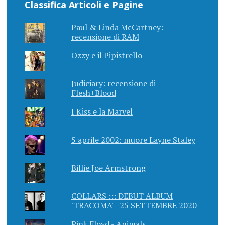
Classifica Articoli e Pagine
Paul & Linda McCartney:
recensione di RAM
Ozzy e il Pipistrello
Judiciary: recensione di
Flesh+Blood
I Kiss e la Marvel
5 aprile 2002: muore Layne Staley
Billie Joe Armstrong
COLLARS ::: DEBUT ALBUM
'TRACOMA' - 25 SETTEMBRE 2020
Pink Floyd - Animals