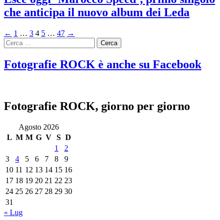
che anticipa il nuovo album dei Leda
Posts
←
1
…
3
4
5
…
47
→
Ricerca
navigation
per:
Fotografie ROCK è anche su Facebook
Fotografie ROCK, giorno per giorno
Agosto 2026
L
M
M
G
V
S
D
1
2
3
4
5
6
7
8
9
10
11
12
13
14
15
16
17
18
19
20
21
22
23
24
25
26
27
28
29
30
31
« Lug