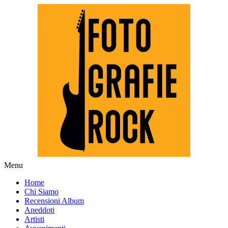
Skip
Menu
to
Fotografie ROCK
Home
content
Chi Siamo
Recensioni Album
Aneddoti
Artisti