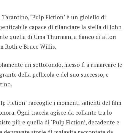
Tarantino, ‘Pulp Fiction’ è un gioiello di
ticabile capace di rilanciare la stella di John
ente quella di Uma Thurman, a fianco di attori
im Roth e Bruce Willis.
olamente un sottofondo, messo lì a rimarcare le
grante della pellicola e del suo successo, e
tino.
 Fiction’ raccoglie i momenti salienti del film
onora. Ogni traccia agisce da collante tra lo
iste più e quella di ‘Pulp Fiction’, decadente e
i e depravate storie di malavita raccontate da