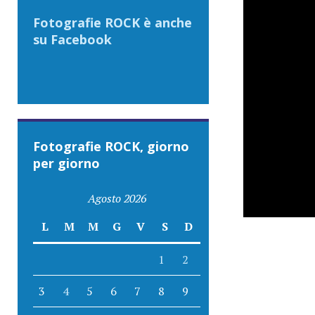
Fotografie ROCK è anche
su Facebook
Fotografie ROCK, giorno
per giorno
Agosto 2026
L
M
M
G
V
S
D
1
2
3
4
5
6
7
8
9