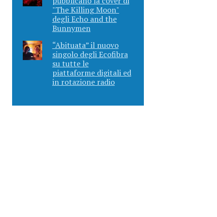
pubblicano la cover di
"The Killing Moon"
degli Echo and the
Bunnymen
“Abituata” il nuovo
singolo degli Ecofibra
su tutte le
piattaforme digitali ed
in rotazione radio