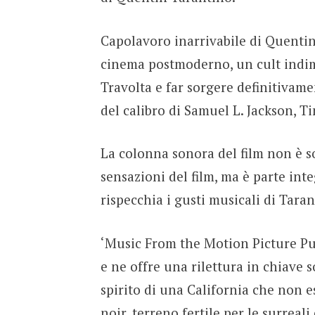
Capolavoro inarrivabile di Quentin 
cinema postmoderno, un cult indimen
Travolta e far sorgere definitivam
del calibro di Samuel L. Jackson, T
La colonna sonora del film non è s
sensazioni del film, ma è parte inte
rispecchia i gusti musicali di Taran
‘Music From the Motion Picture Pulp
e ne offre una rilettura in chiave s
spirito di una California che non es
noir, terreno fertile per le surreal