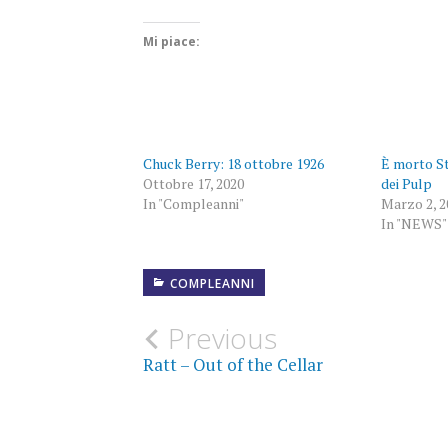
Mi piace:
Chuck Berry: 18 ottobre 1926
È morto St
Ottobre 17, 2020
dei Pulp
In "Compleanni"
Marzo 2, 2
In "NEWS"
COMPLEANNI
COLONNA
SONORA
Post
Previous
COMPLEANNO
Ratt – Out of the Cellar
navigation
FILM