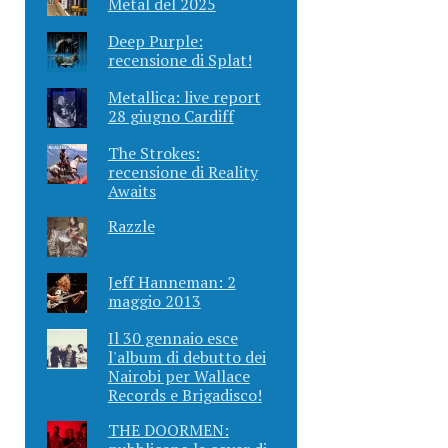
Metal del 2025
Deep Purple:
recensione di Splat!
Metallica: live report
28 giugno Cardiff
The Strokes:
recensione di Reality
Awaits
Razzle
Jeff Hanneman: 2
maggio 2013
Il 30 gennaio esce
l'album di debutto dei
Nairobi per Wallace
Records e Brigadisco!
THE DOORMEN: