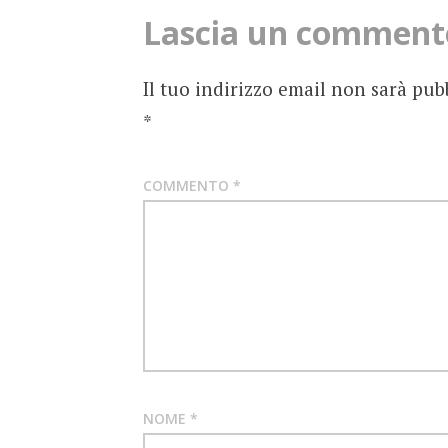
MARZO
Lascia un comment
MOVIE
PULP
Il tuo indirizzo email non sarà pub
FICTION
*
TARANTINO
COMMENTO
*
NOME
*