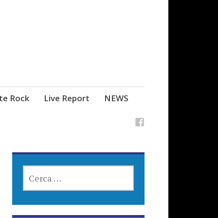
ste Rock
Live Report
NEWS
RICERCA
PER: