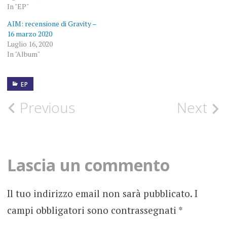
In "EP"
AIM: recensione di Gravity –
16 marzo 2020
Luglio 16, 2020
In "Album"
EP
1
LUGLIO
2020
Post
Previous
Next
4EST
navigation
ALBERTO
MACCAGNO
Lascia un commento
DEBUT
EP
Il tuo indirizzo email non sarà pubblicato.
I
ELETTRONICA
campi obbligatori sono contrassegnati
*
ELETTROWAVE