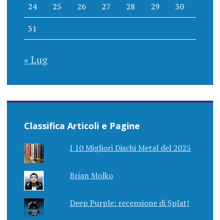
24
25
26
27
28
29
30
31
« Lug
Classifica Articoli e Pagine
I 10 Migliori Dischi Metal del 2025
Brian Molko
Deep Purple: recensione di Splat!