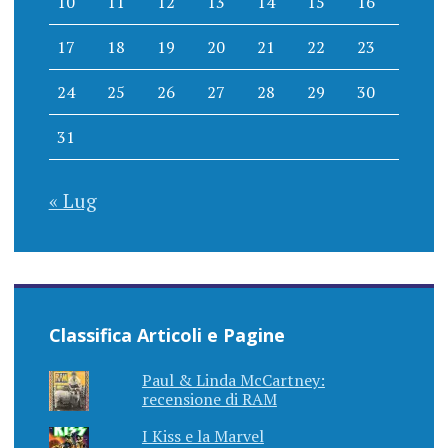
10
11
12
13
14
15
16
17
18
19
20
21
22
23
24
25
26
27
28
29
30
31
« Lug
Classifica Articoli e Pagine
Paul & Linda McCartney:
recensione di RAM
I Kiss e la Marvel