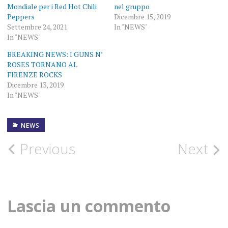
Mondiale per i Red Hot Chili
nel gruppo
Peppers
Dicembre 15, 2019
Settembre 24, 2021
In "NEWS"
In "NEWS"
BREAKING NEWS: I GUNS N’
ROSES TORNANO AL
FIRENZE ROCKS
Dicembre 13, 2019
In "NEWS"
NEWS
2022
Post
Previous
Next
CONCERTO
navigation
FIRENZE
ROCKS
Lascia un commento
NEWS
RED