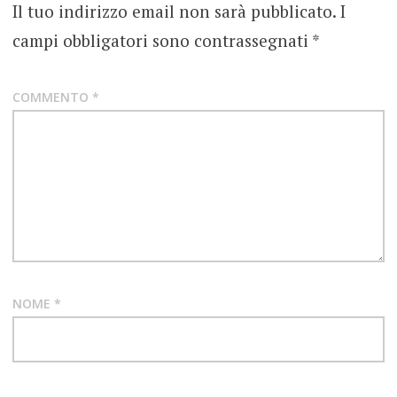
Il tuo indirizzo email non sarà pubblicato.
I
HOT
CHILI
campi obbligatori sono contrassegnati
*
PEPPERS
COMMENTO
*
NOME
*