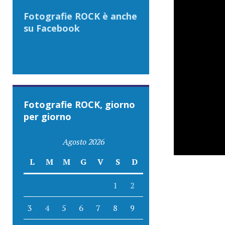
Fotografie ROCK è anche
su Facebook
Fotografie ROCK, giorno
per giorno
Agosto 2026
L
M
M
G
V
S
D
1
2
3
4
5
6
7
8
9