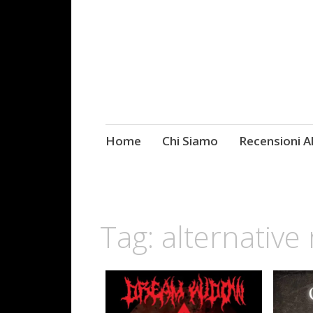
Skip
Home
Chi Siamo
Recensioni 
Fotografie ROCK
to
content
Tag:
alternative