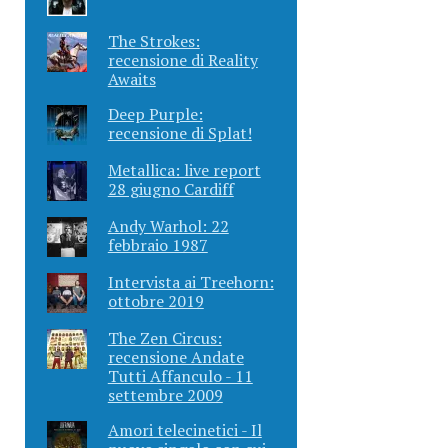
The Strokes:
recensione di Reality
Awaits
Deep Purple:
recensione di Splat!
Metallica: live report
28 giugno Cardiff
Andy Warhol: 22
febbraio 1987
Intervista ai Treehorn:
ottobre 2019
The Zen Circus:
recensione Andate
Tutti Affanculo - 11
settembre 2009
Amori telecinetici - Il