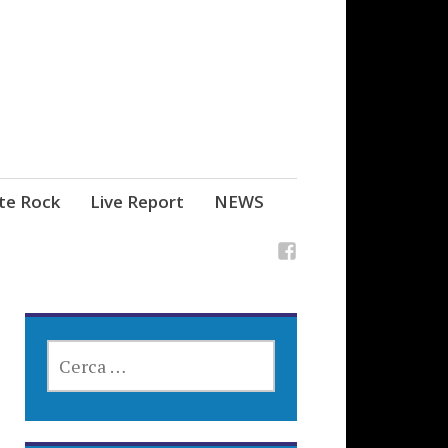
ste Rock
Live Report
NEWS
RICERCA
PER: