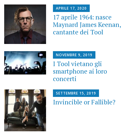
APRILE 17, 2020
17 aprile 1964: nasce
Maynard James Keenan,
cantante dei Tool
NOVEMBRE 9, 2019
I Tool vietano gli
smartphone ai loro
concerti
SETTEMBRE 15, 2019
Invincible or Fallible?