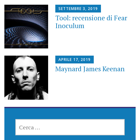
SETTEMBRE 3, 2019
Tool: recensione di Fear
Inoculum
APRILE 17, 2019
Maynard James Keenan
RICERCA
PER: