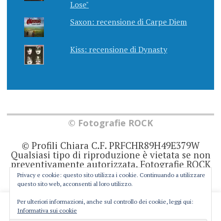
Lose"
Saxon: recensione di Carpe Diem
Kiss: recensione di Dynasty
© Fotografie ROCK
© Profili Chiara C.F. PRFCHR89H49E379W
Qualsiasi tipo di riproduzione è vietata se non
preventivamente autorizzata. Fotografie ROCK
non rappresenta una testata giornalistica in
Privacy e cookie: questo sito utilizza i cookie. Continuando a utilizzare
quanto viene aggiornato senza alcuna
questo sito web, acconsenti al loro utilizzo.
periodicità. Non può pertanto considerarsi un
prodotto editoriale ai sensi della legge 62 del
Per ulteriori informazioni, anche sul controllo dei cookie, leggi qui:
This website uses cookies to improve your experience. We'll
7/3/2001. Ogni autore è direttamente
Informativa sui cookie
responsabile di ciò che scrive negli articoli e
assume you're ok with this, but you can opt-out if you wish.