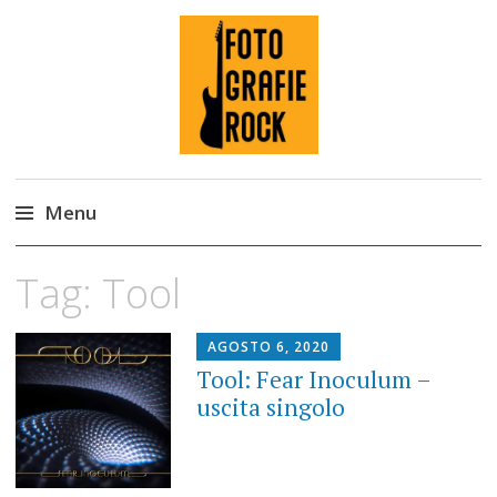
Fotografie ROCK
Menu
Skip
Tag:
Tool
to
content
AGOSTO 6, 2020
Tool: Fear Inoculum –
uscita singolo