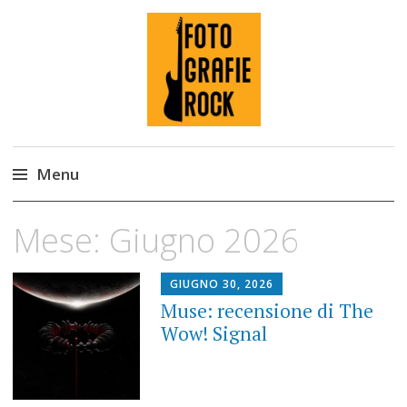
Fotografie ROCK
Menu
Skip
Mese:
Giugno 2026
to
content
GIUGNO 30, 2026
Muse: recensione di The
Wow! Signal