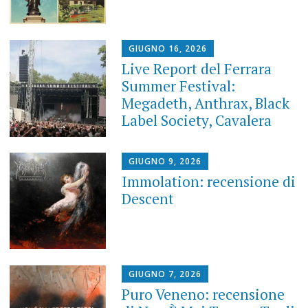
GIUGNO 16, 2026
Live Report del Ferrara
Summer Festival:
Megadeth, Anthrax, Black
Label Society, Cavalera
GIUGNO 9, 2026
Immolation: recensione di
Descent
GIUGNO 7, 2026
Puro Veneno: recensione