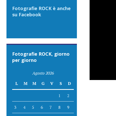
Fotografie ROCK è anche
su Facebook
Fotografie ROCK, giorno
per giorno
Agosto 2026
L
M
M
G
V
S
D
1
2
3
4
5
6
7
8
9