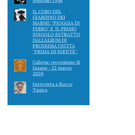
febbraio 1948
IL CORO DEL
GIARDINO DEI
MARMI: "PIOGGIA DI
FERRO" E' IL PRIMO
SINGOLO ESTRATTO
DALL'ALBUM DI
PROSSIMA USCITA
"PRIMA DI NIENTE".
Caluvia: recensione di
Insane - 22 marzo
2020
Intervista a Rocco
Tanica