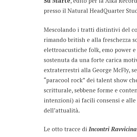
Su Marte
, edito per la Alka Recor
presso il Natural HeadQuarter Stud
Mescolando i tratti distintivi del c
rimando british e alla freschezza 
elettroacustiche folk, emo power 
sostenuta da una forte carica moti
extraterrestri alla George McFly, 
“paracool rock” dei talent show che
scritturale, sebbene forme e conten
intenzioni) ai facili consensi e al
dell’attualità.
Le otto tracce di
Incontri Ravvicina