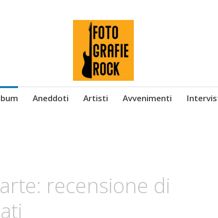
Album
Aneddoti
Artisti
Avvenimenti
Intervi
rte: recensione di
ati