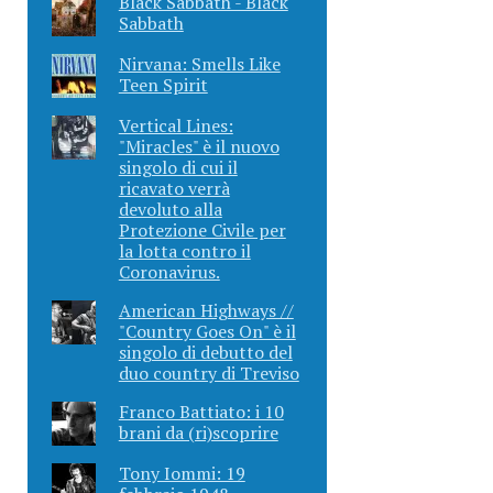
Black Sabbath - Black
Sabbath
Nirvana: Smells Like
Teen Spirit
Vertical Lines:
"Miracles" è il nuovo
singolo di cui il
ricavato verrà
devoluto alla
Protezione Civile per
la lotta contro il
Coronavirus.
American Highways //
"Country Goes On" è il
singolo di debutto del
duo country di Treviso
Franco Battiato: i 10
brani da (ri)scoprire
Tony Iommi: 19