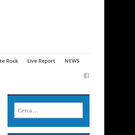
ste Rock
Live Report
NEWS
RICERCA
PER: