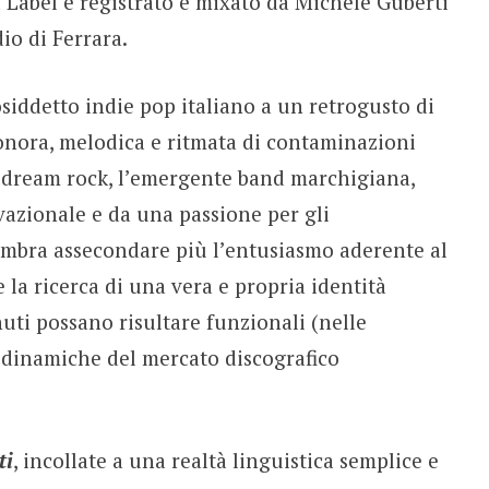
d Label e registrato e mixato da Michele Guberti
io di Ferrara.
osiddetto indie pop italiano a un retrogusto di
sonora, melodica e ritmata di contaminazioni
e dream rock, l’emergente band marchigiana,
vazionale e da una passione per gli
sembra assecondare più l’entusiasmo aderente al
 la ricerca di una vera e propria identità
uti possano risultare funzionali (nelle
le dinamiche del mercato discografico
ti
, incollate a una realtà linguistica semplice e