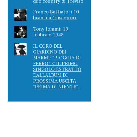
duo country di Treviso
Franco Battiato: i 10
brani da (ri)scoprire
Tony Iommi: 19
febbraio 1948
IL CORO DEL
GIARDINO DEI
MARMI: "PIOGGIA DI
FERRO" E' IL PRIMO
SINGOLO ESTRATTO
DALL'ALBUM DI
PROSSIMA USCITA
"PRIMA DI NIENTE".