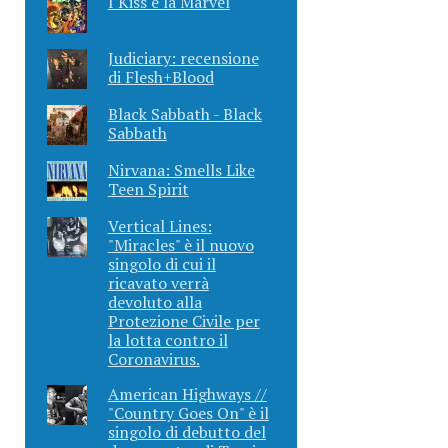
I Kiss e la Marvel
Judiciary: recensione
di Flesh+Blood
Black Sabbath - Black
Sabbath
Nirvana: Smells Like
Teen Spirit
Vertical Lines:
"Miracles" è il nuovo
singolo di cui il
ricavato verrà
devoluto alla
Protezione Civile per
la lotta contro il
Coronavirus.
American Highways //
"Country Goes On" è il
singolo di debutto del