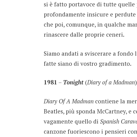
si è fatto portavoce di tutte quell
profondamente insicure e perdute n
che poi, comunque, in qualche mani
rinascere dalle proprie ceneri.
Siamo andati a sviscerare a fondo l
fatte siano di vostro gradimento.
1981
–
Tonight
(
Diary of a Madman
)
Diary Of A Madman
contiene la mer
Beatles, più sponda McCartney, e 
vagamente quello di
Spanish Cara
canzone fuoriescono i pensieri confu