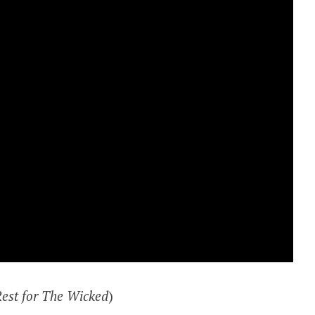
est for The Wicked
)