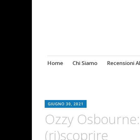
Skip
Home
Chi Siamo
Recensioni 
Fotografie ROCK
to
content
GIUGNO 30, 2021
Ozzy Osbourne: 
(ri)scoprire