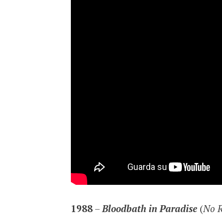
1988
–
Bloodbath in Paradise
(
No R