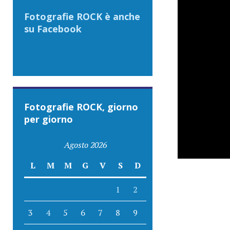
Fotografie ROCK è anche
su Facebook
Fotografie ROCK, giorno
per giorno
Agosto 2026
L
M
M
G
V
S
D
1
2
3
4
5
6
7
8
9