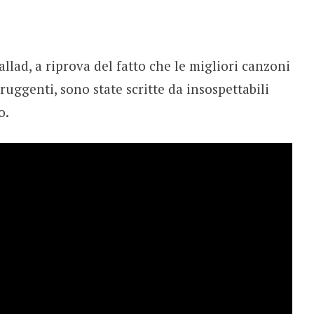
llad, a riprova del fatto che le migliori canzoni
uggenti, sono state scritte da insospettabili
o.