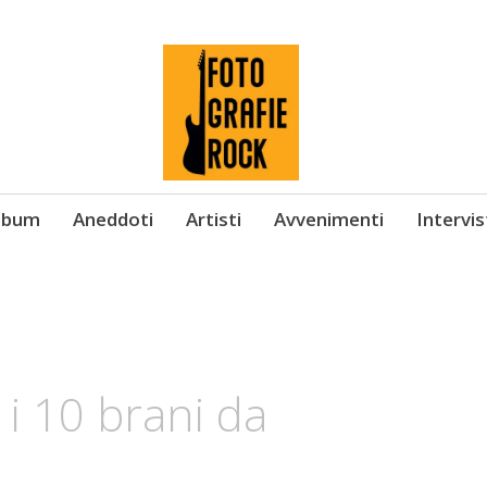
Album
Aneddoti
Artisti
Avvenimenti
Intervi
i 10 brani da