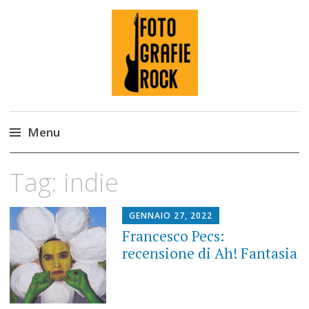
Fotografie ROCK
Menu
Skip
Tag:
indie
to
content
GENNAIO 27, 2022
Francesco Pecs:
recensione di Ah! Fantasia