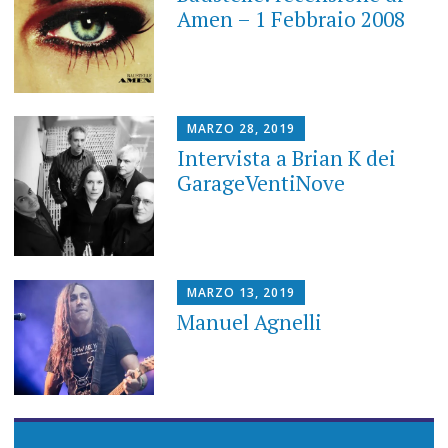
Amen – 1 Febbraio 2008
MARZO 28, 2019
Intervista a Brian K dei
GarageVentiNove
MARZO 13, 2019
Manuel Agnelli