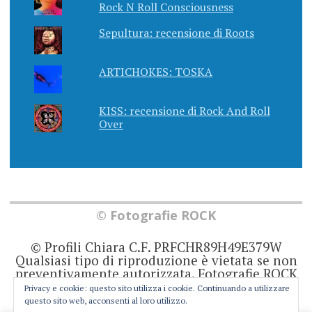
Rock N Roll Consciousness
Sepultura: recensione di Roots
ARTICHOKES: TOSKA
KISS: recensione di Rock And Roll
Over
© Fotografie ROCK
© Profili Chiara C.F. PRFCHR89H49E379W
Qualsiasi tipo di riproduzione è vietata se non
preventivamente autorizzata. Fotografie ROCK
non rappresenta una testata giornalistica in
Privacy e cookie: questo sito utilizza i cookie. Continuando a utilizzare
quanto viene aggiornato senza alcuna
questo sito web, acconsenti al loro utilizzo.