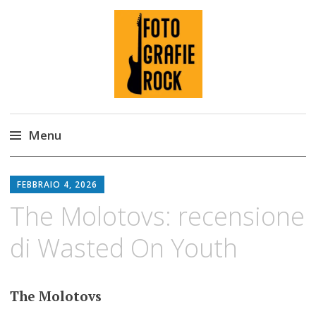
Fotografie ROCK
Menu
Skip
to
FEBBRAIO 4, 2026
content
The Molotovs: recensione
di Wasted On Youth
The Molotovs