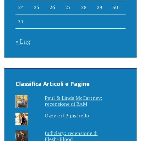
24
25
26
27
28
29
30
31
« Lug
Classifica Articoli e Pagine
Paul & Linda McCartney:
recensione di RAM
Ozzy e il Pipistrello
Judiciary: recensione di
Flesh+Blood