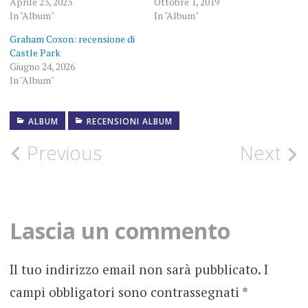
Aprile 23, 2023
Ottobre 1, 2019
In "Album"
In "Album"
Graham Coxon: recensione di
Castle Park
Giugno 24, 2026
In "Album"
ALBUM
RECENSIONI ALBUM
ALBUM
Post
Previous
Next
BRIT
POP
navigation
BRIT
PUNK
Lascia un commento
BRIT
ROCK
Il tuo indirizzo email non sarà pubblicato.
I
campi obbligatori sono contrassegnati
*
BRIT-
MOD