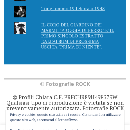
Tony Iommi: 19 febbraio 1948
IL CORO DEL GIARDINO DEI
MARMI: "PIOGGIA DI FERRO" E' IL
PRIMO SINGOLO ESTRATTO
DALL'ALBUM DI PROSSIMA
USCITA "PRIMA DI NIENTE".
© Fotografie ROCK
© Profili Chiara C.F. PRFCHR89H49E379W
Qualsiasi tipo di riproduzione è vietata se non
preventivamente autorizzata. Fotografie ROCK
non rappresenta una testata giornalistica in
Privacy e cookie: questo sito utilizza i cookie. Continuando a utilizzare
quanto viene aggiornato senza alcuna
questo sito web, acconsenti al loro utilizzo.
periodicità. Non può pertanto considerarsi un