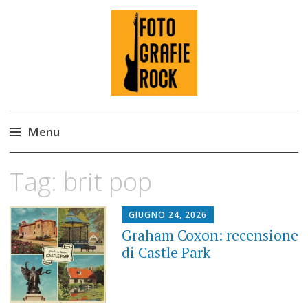
Fotografie ROCK
Menu
Skip
Tag:
brit pop
to
content
GIUGNO 24, 2026
Graham Coxon: recensione
di Castle Park