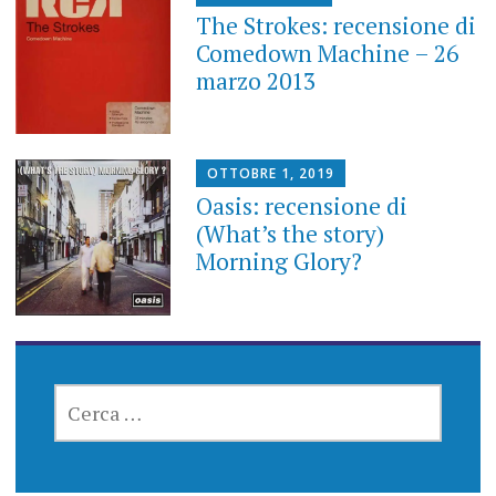
The Strokes: recensione di
Comedown Machine – 26
marzo 2013
OTTOBRE 1, 2019
Oasis: recensione di
(What’s the story)
Morning Glory?
RICERCA
PER: