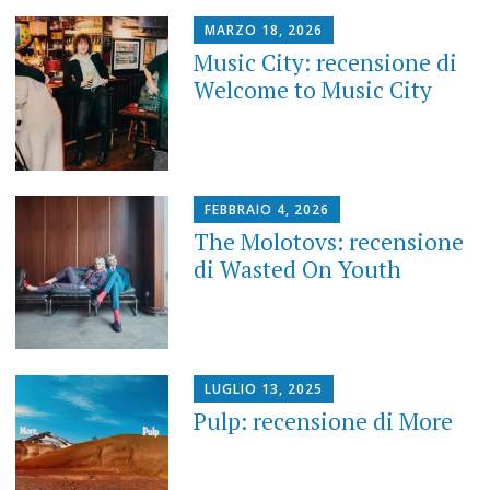
MARZO 18, 2026
Music City: recensione di
Welcome to Music City
FEBBRAIO 4, 2026
The Molotovs: recensione
di Wasted On Youth
LUGLIO 13, 2025
Pulp: recensione di More