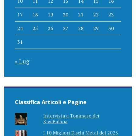
10
11
12
13
14
15
16
17
18
19
20
21
22
23
24
25
26
27
28
29
30
31
« Lug
Classifica Articoli e Pagine
Intervista a Tommaso dei
KiwiBalboa
I 10 Migliori Dischi Metal del 2025