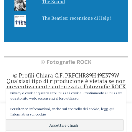
The Sound
The Beatles: recensione di Help!
© Fotografie ROCK
© Profili Chiara C.F. PRFCHR89H49E379W
Qualsiasi tipo di riproduzione è vietata se non
preventivamente autorizzata. Fotografie ROCK
non rappresenta una testata giornalistica in
Privacy e cookie: questo sito utilizza i cookie. Continuando a utilizzare
quanto viene aggiornato senza alcuna
questo sito web, acconsenti al loro utilizzo.
periodicità. Non può pertanto considerarsi un
prodotto editoriale ai sensi della legge 62 del
Per ulteriori informazioni, anche sul controllo dei cookie, leggi qui:
This website uses cookies to improve your experience. We'll
7/3/2001. Ogni autore è direttamente
Informativa sui cookie
responsabile di ciò che scrive negli articoli e
assume you're ok with this, but you can opt-out if you wish.
nei commenti.
Cookie settings
ACCEPT
Privacy e Cookie