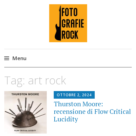
Fotografie ROCK
Menu
Skip
Tag:
art rock
to
content
OTTOBRE 2, 2024
Thurston Moore:
recensione di Flow Critical
Lucidity