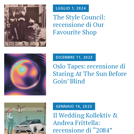
LUGLIO 1, 2024
The Style Council:
recensione di Our
Favourite Shop
DICEMBRE 11, 2023
Oslo Tapes: recensione di
Staring At The Sun Before
Goin’ Blind
GENNAIO 16, 2023
Il Wedding Kollektiv &
Andrea Frittella:
recensione di “2084”