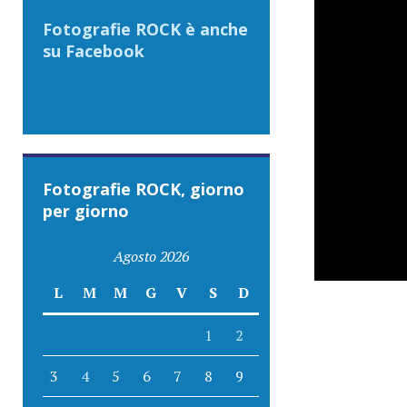
Fotografie ROCK è anche
su Facebook
Fotografie ROCK, giorno
per giorno
Agosto 2026
L
M
M
G
V
S
D
1
2
3
4
5
6
7
8
9