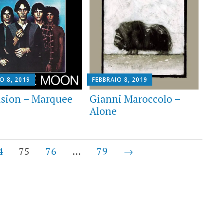
O 8, 2019
FEBBRAIO 8, 2019
ision – Marquee
Gianni Maroccolo –
Alone
4
75
76
…
79
→