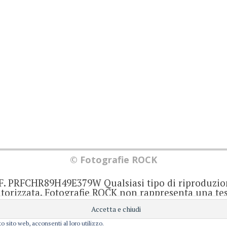
© Fotografie ROCK
.F. PRFCHR89H49E379W Qualsiasi tipo di riproduzio
orizzata. Fotografie ROCK non rappresenta una test
iornato senza alcuna periodicità. Non può pertant
iale ai sensi della legge 62 del 7/3/2001. Ogni autor
onsabile di ciò che scrive negli articoli e nei comm
o sito web, acconsenti al loro utilizzo.