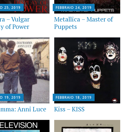
O 25, 2019
FEBBRAIO 24, 2019
ra – Vulgar
Metallica – Master of
ay of Power
Puppets
O 19, 2019
FEBBRAIO 18, 2019
amma: Anni Luce
Kiss – KISS