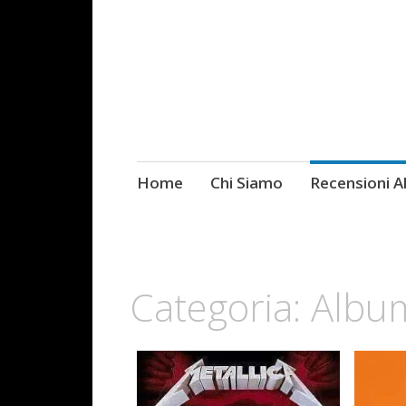
Skip
Home
Chi Siamo
Recensioni 
Fotografie ROCK
to
content
Categoria:
Albu