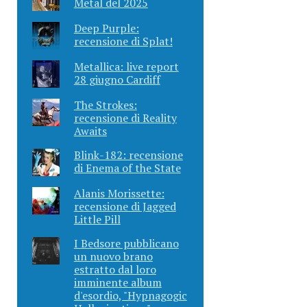
Metal del 2025
Deep Purple:
recensione di Splat!
Metallica: live report
28 giugno Cardiff
The Strokes:
recensione di Reality
Awaits
Blink-182: recensione
di Enema of the State
Alanis Morissette:
recensione di Jagged
Little Pill
I Bedsore pubblicano
un nuovo brano
estratto dal loro
imminente album
d'esordio, "Hypnagogic