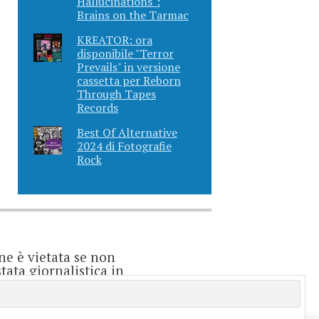
Hallucinations":
Brains on the Tarmac
KREATOR: ora
disponibile "Terror
Prevails" in versione
cassetta per Reborn
Through Tapes
Records
Best Of Alternative
2024 di Fotografie
Rock
ne è vietata se non
ata giornalistica in
o considerarsi un
e è direttamente
enti.