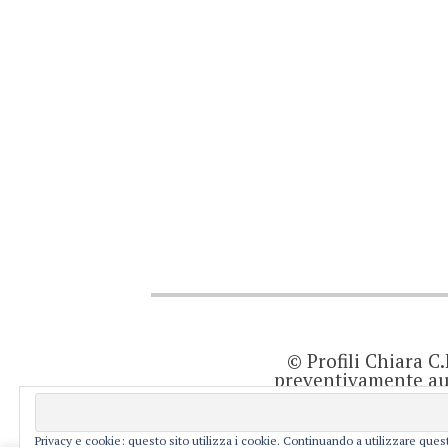
© Profili Chiara C
preventivamente aut
quanto viene agg
prodotto editor
resp
Privacy e cookie: questo sito utilizza i cookie. Continuando a utilizzare quest