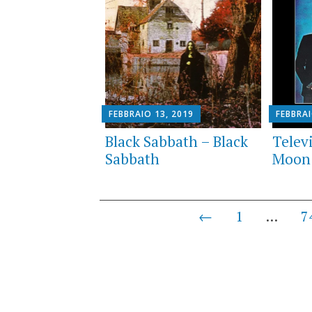
FEBBRAIO 13, 2019
FEBBRAI
Black Sabbath – Black
Telev
Sabbath
Moon
Posts
←
1
…
7
navigation