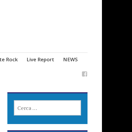
ste Rock
Live Report
NEWS
RICERCA
PER: