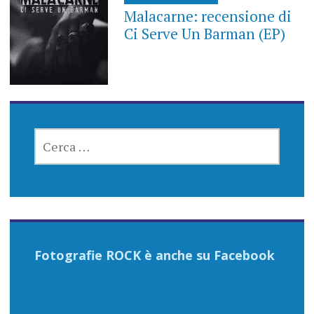
Malacarne: recensione di
Ci Serve Un Barman (EP)
RICERCA
PER:
Fotografie ROCK è anche su Facebook