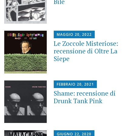
Bile
MAGGIO 20, 2022
Le Zoccole Misteriose:
recensione di Oltre La
Siepe
FEBBRAIO 20, 2021
Shame: recensione di
Drunk Tank Pink
GIUGNO 22, 2020