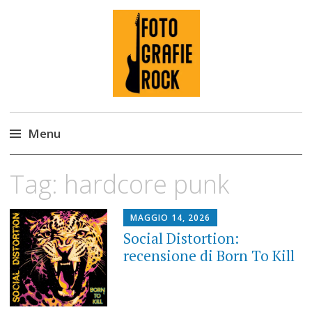
Fotografie ROCK
Menu
Skip
Tag:
hardcore punk
to
content
MAGGIO 14, 2026
Social Distortion:
recensione di Born To Kill