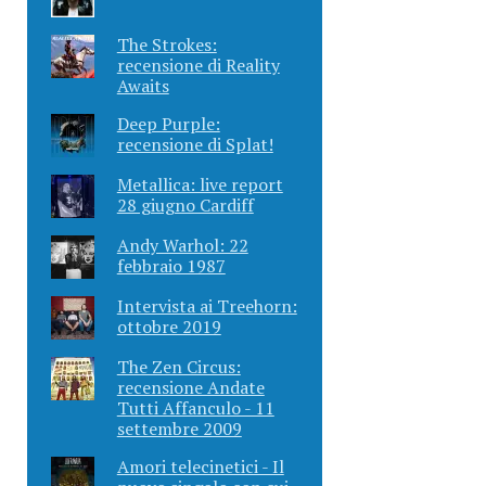
The Strokes:
recensione di Reality
Awaits
Deep Purple:
recensione di Splat!
Metallica: live report
28 giugno Cardiff
Andy Warhol: 22
febbraio 1987
Intervista ai Treehorn:
ottobre 2019
The Zen Circus:
recensione Andate
Tutti Affanculo - 11
settembre 2009
Amori telecinetici - Il