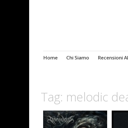
Skip
Home
Chi Siamo
Recensioni 
Fotografie ROCK
to
content
Tag:
melodic de