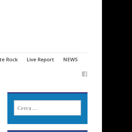
ste Rock
Live Report
NEWS
RICERCA
PER: