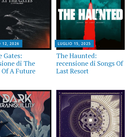
 12, 2026
LUGLIO 15, 2025
e Gates:
The Haunted:
sione di The
recensione di Songs Of
 Of A Future
Last Resort