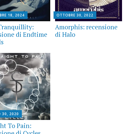
BRE 18, 2024
OTTOBRE 30, 2022
ranquillity:
Amorphis: recensione
sione di Endtime
di Halo
ls
 30, 2020
ght To Pain:
sione di Cycles