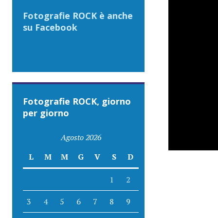
Fotografie ROCK è anche
su Facebook
Fotografie ROCK, giorno
per giorno
Agosto 2026
L
M
M
G
V
S
D
1
2
3
4
5
6
7
8
9