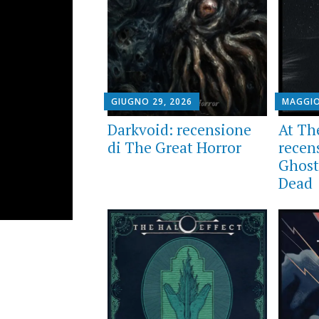
GIUGNO 29, 2026
MAGGIO
Darkvoid: recensione
At Th
di The Great Horror
recen
Ghost
Dead