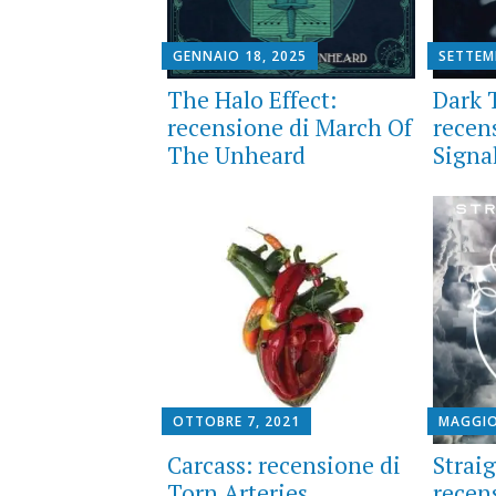
GENNAIO 18, 2025
SETTEM
The Halo Effect:
Dark T
recensione di March Of
recen
The Unheard
Signa
OTTOBRE 7, 2021
MAGGIO
Carcass: recensione di
Strai
Torn Arteries
recen