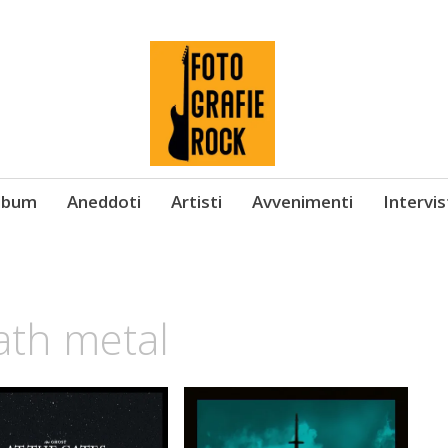
Album
Aneddoti
Artisti
Avvenimenti
Intervi
ath metal