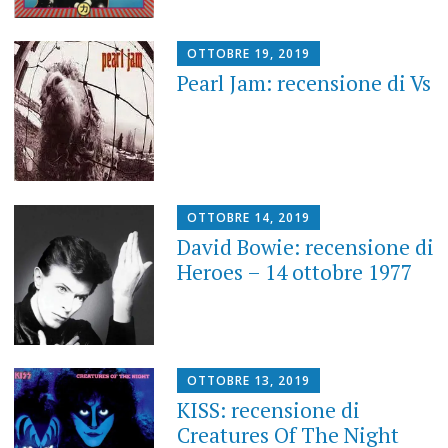
OTTOBRE 19, 2019
Pearl Jam: recensione di Vs
OTTOBRE 14, 2019
David Bowie: recensione di
Heroes – 14 ottobre 1977
OTTOBRE 13, 2019
KISS: recensione di
Creatures Of The Night