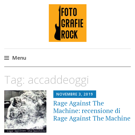
Fotografie ROCK
Menu
Skip
Tag:
accaddeoggi
to
content
NOVEMBRE 3, 2019
Rage Against The
Machine: recensione di
Rage Against The Machine