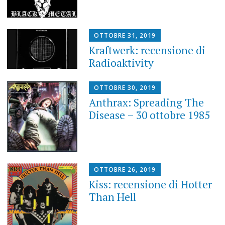
OTTOBRE 31, 2019
Kraftwerk: recensione di
Radioaktivity
OTTOBRE 30, 2019
Anthrax: Spreading The
Disease – 30 ottobre 1985
OTTOBRE 26, 2019
Kiss: recensione di Hotter
Than Hell