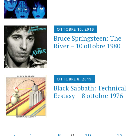
OTTOBRE 10, 2019
Bruce Springsteen: The
River – 10 ottobre 1980
OTTOBRE 8, 2019
Black Sabbath: Technical
Ecstasy – 8 ottobre 1976
Posts
←
1
…
8
9
10
…
13