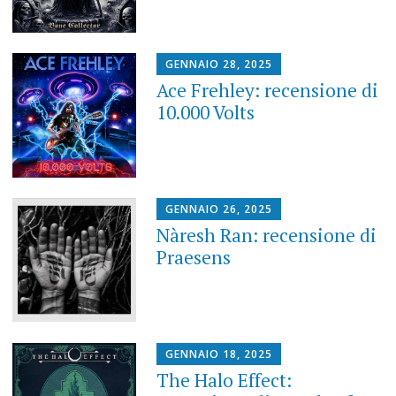
GENNAIO 28, 2025
Ace Frehley: recensione di
10.000 Volts
GENNAIO 26, 2025
Nàresh Ran: recensione di
Praesens
GENNAIO 18, 2025
The Halo Effect: