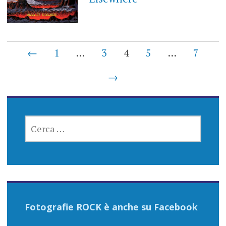
Posts
←
1
…
3
4
5
…
7
navigation
→
RICERCA
PER:
Fotografie ROCK è anche su Facebook