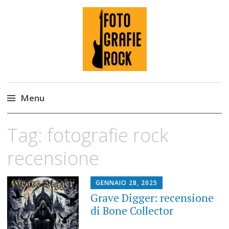
Fotografie ROCK
Menu
Skip
Tag:
fotografie rock
to
content
recensione
GENNAIO 28, 2025
Grave Digger: recensione
di Bone Collector