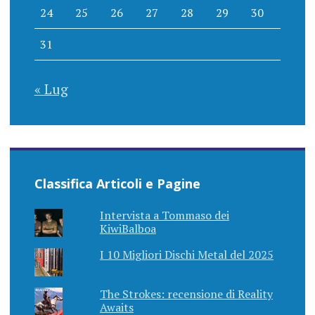
24
25
26
27
28
29
30
31
« Lug
Classifica Articoli e Pagine
Intervista a Tommaso dei
KiwiBalboa
I 10 Migliori Dischi Metal del 2025
The Strokes: recensione di Reality
Awaits