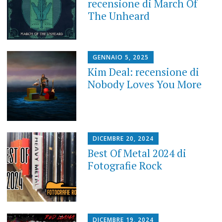
recensione di March Of
The Unheard
GENNAIO 5, 2025
Kim Deal: recensione di
Nobody Loves You More
DICEMBRE 20, 2024
Best Of Metal 2024 di
Fotografie Rock
DICEMBRE 19, 2024