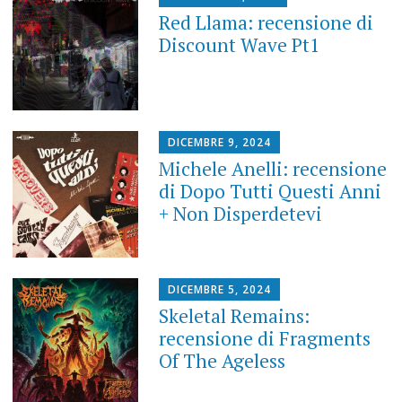
Red Llama: recensione di
Discount Wave Pt1
DICEMBRE 9, 2024
Michele Anelli: recensione
di Dopo Tutti Questi Anni
+ Non Disperdetevi
DICEMBRE 5, 2024
Skeletal Remains:
recensione di Fragments
Of The Ageless