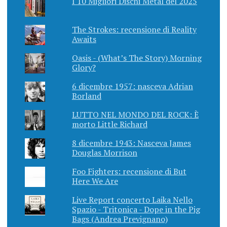
I 10 Migliori Dischi Metal del 2025
The Strokes: recensione di Reality
Awaits
Oasis - (What’s The Story) Morning
Glory?
6 dicembre 1957: nasceva Adrian
Borland
LUTTO NEL MONDO DEL ROCK: È
morto Little Richard
8 dicembre 1943: Nasceva James
Douglas Morrison
Foo Fighters: recensione di But
Here We Are
Live Report concerto Laika Nello
Spazio - Tritonica - Dope in the Pig
Bags (Andrea Prevignano)