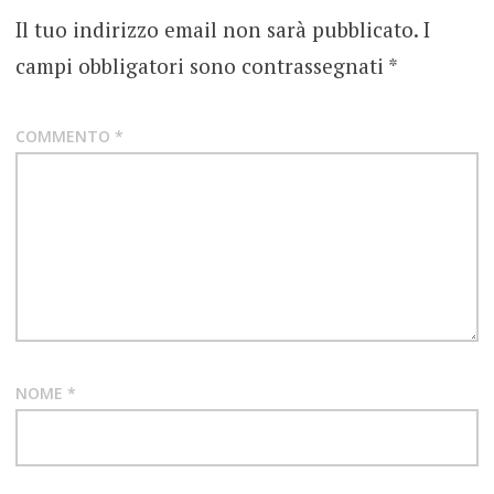
FOTOGRAFIE
Il tuo indirizzo email non sarà pubblicato.
I
ROCK
campi obbligatori sono contrassegnati
*
HEAVY
METAL
MARCO
COMMENTO
*
CALVARESE
TOP
10
METAL
NOME
*