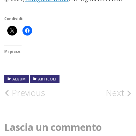
Condividi:
Mi piace:
ALBUM
ARTICOLI
ALBUM
Post
Previous
Next
BEST
OF
navigation
BEST
OF
Lascia un commento
2023