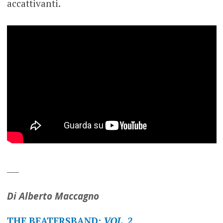
accattivanti.
___
Di Alberto Maccagno
THE BEATERSBAND:
VOL. 2