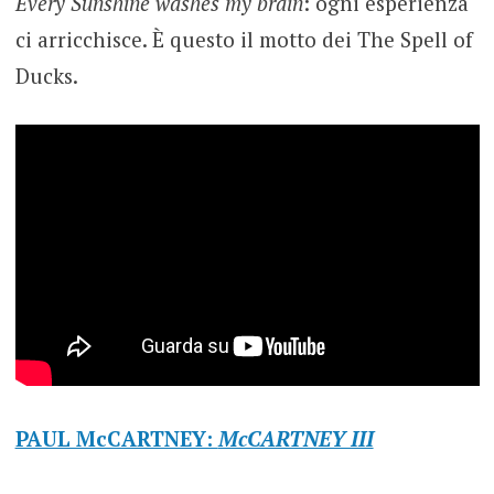
Every Sunshine washes my brain
: ogni esperienza
ci arricchisce. È questo il motto dei The Spell of
Ducks.
PAUL McCARTNEY:
McCARTNEY III